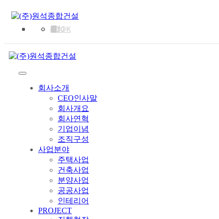
회사소개
사업분야
PROJECT
채용정보
고객지원
CEO인사말
회사개요
회사연혁
기업이념
조직구성
주택사업
건축사업
분양사업
공공사업
인테리어
진행현장
예정현장
시공실적리스트
채용정보
협력사모집
인재상
인사/교육제도
복리후생
건축진행절차
1:1건축상담
오시는길
E-BOOK
회사소개
CEO인사말
회사개요
회사연혁
기업이념
조직구성
사업분야
주택사업
건축사업
분양사업
공공사업
인테리어
PROJECT