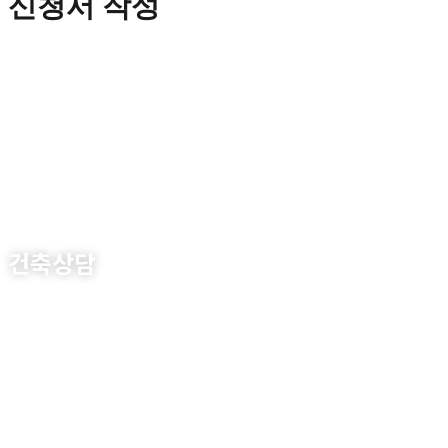
신청서 작성
건축상담
건축
, 설계, 인테리어 시공까지 원스톱 시스템을 구축하고
031-656-9070