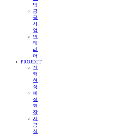
업
공
공
사
업
인
테
리
어
PROJECT
진
행
현
장
예
정
현
장
시
공
실