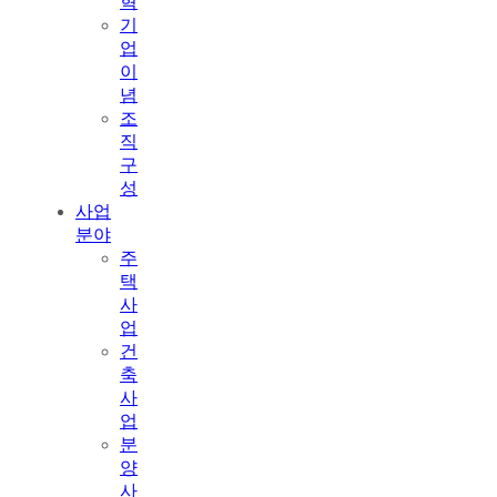
혁
기
업
이
념
조
직
구
성
사업
분야
주
택
사
업
건
축
사
업
분
양
사