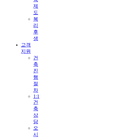
제
도
복
리
후
생
고객
지원
건
축
진
행
절
차
1:1
건
축
상
담
오
시