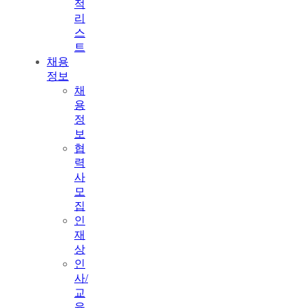
적
리
스
트
채용
정보
채
용
정
보
협
력
사
모
집
인
재
상
인
사/
교
육