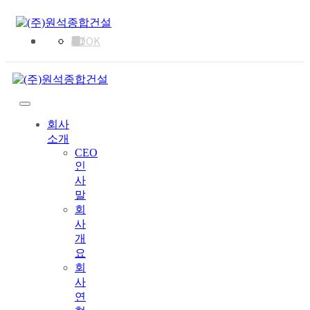
회사소개
사업분야
PROJECT
채용정보
고객지원
CEO인사말
회사개요
회사연혁
기업이념
조직구성
주택사업
건축사업
분양사업
공공사업
인테리어
진행현장
예정현장
시공실적리스트
채용정보
협력사모집
인재상
인사/교육제도
복리후생
건축진행절차
1:1건축상담
오시는길
E-BOOK
회사
소개
CEO
인
사
말
회
사
개
요
회
사
연