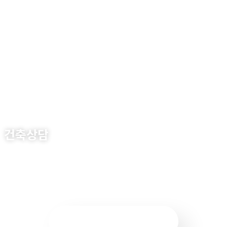
건축상담
건축
, 설계, 인테리어 시공까지 원스톱 시스템을 구축하고 있는 (주)원석종
합건설에게 상담하세요.
031-656-9070
더 많은 정보 확인하기