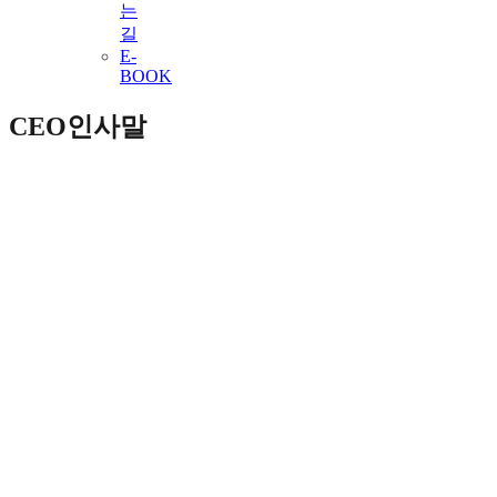
는
길
E-
BOOK
CEO인사말